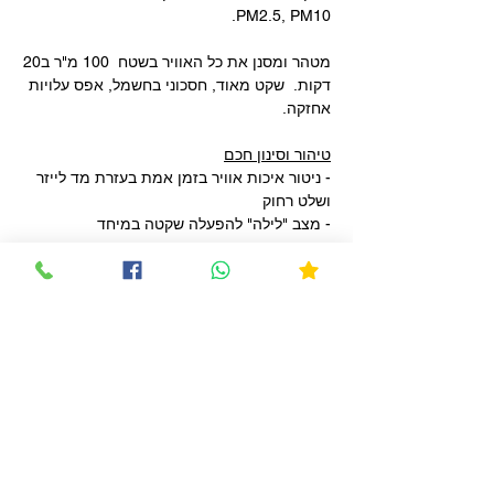
PM2.5, PM10.
מטהר ומסנן את כל האוויר בשטח 100 מ"ר ב20
דקות. שקט מאוד, חסכוני בחשמל, אפס עלויות
אחזקה.
טיהור וסינון חכם
- ניטור איכות אוויר בזמן אמת בעזרת מד לייזר
ושלט רחוק
- מצב "לילה" להפעלה שקטה במיחד
- מצב אוטומטי: טיהור חכם המתאים את
פעולת המכשיר לזיהום בסביבה
- הפצת אוויר בתלת מימד 3D
- הפעלה פשוטה ,לחיצה אחת להפעלה (4
מהירויות)
- ניטור ושליט באמצעות אפליקציה במובייל
- מציג את אינדקס AQI
- נעילת ילדים
- חווי אור ירוק/כתום/אדום בהתאם לאיכות אוויר