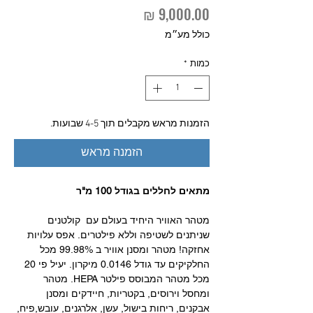
מחיר
כולל מע״מ
כמות
*
הזמנות מראש מקבלים תוך 4-5 שבועות.
הזמנה מראש
מתאים לחללים בגודל 100 מ"ר
מטהר האוויר היחיד בעולם עם קולטנים
שניתנים לשטיפה וללא פילטרים. אפס עלויות
אחזקה! מטהר ומסנן אוויר ב 99.98% מכל
החלקיקים עד גודל 0.0146 מיקרון. יעיל פי 20
מכל מטהר המבוסס פילטר HEPA. מטהר
ומחסל וירוסים, בקטריות, חיידקים ומסנן
אבקנים, ריחות בישול, עשן, אלרגנים, עובש,פיח,