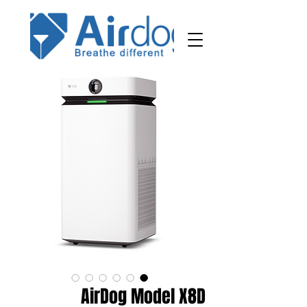
AirDog Model X8D